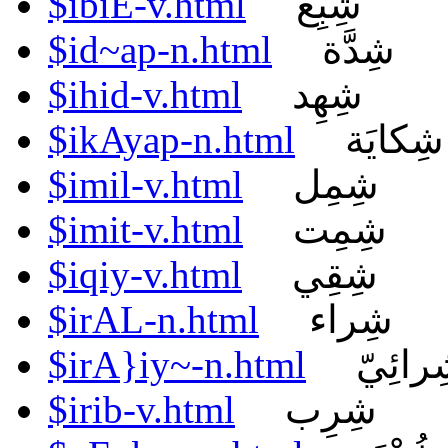
$ibiE-v.html
شِبِع
$id~ap-n.html
شِدَّة
$ihid-v.html
شِهِد
$ikAyap-n.html
شِكايَة
$imil-v.html
شِمِل
$imit-v.html
شِمِت
$iqiy-v.html
شِقِي
$irAL-n.html
شِراء
$irA}iy~-n.html
رائِيّ
$irib-v.html
شِرِب