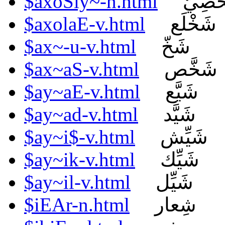
$axoSiy~-n.html
ْصِيّ
$axolaE-v.html
شَخْلَع
$ax~-u-v.html
شَخّ
$ax~aS-v.html
شَخَّص
$ay~aE-v.html
شَيَّع
$ay~ad-v.html
شَيَّد
$ay~i$-v.html
شَيِّش
$ay~ik-v.html
شَيِّك
$ay~il-v.html
شَيِّل
$iEAr-n.html
شِعار